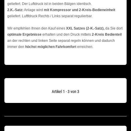
geliefert. Der Luftdruck ist in beiden Bälgen identisch.
2.K.-Satz:
Anlage wird
mit Kompressor und 2-Kreis-Bedieneinheit
geliefert. Luftfdruck Rechts / Links separat regulierbar.
Wir empfehlen Ihnen den Kauf eines
XXL Satzes (2-K.-Satz),
da Sie dort
optimale Ergebnisse
erhalten und den Druck mittels
2-Kreis Bedienteil
an der rechten und linken Seite separat regeln können und dadurch
immer den
höchst möglichen Fahrkomfort
erreichen.
Artikel 1 - 3 von 3