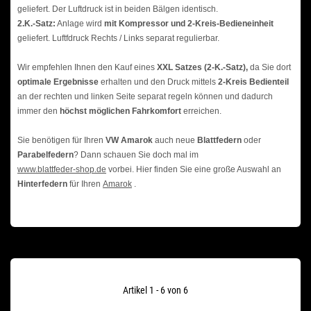
geliefert. Der Luftdruck ist in beiden Bälgen identisch.
2.K.-Satz:
Anlage wird
mit Kompressor und 2-Kreis-Bedieneinheit
geliefert. Luftfdruck Rechts / Links separat regulierbar.
Wir empfehlen Ihnen den Kauf eines
XXL Satzes (2-K.-Satz),
da Sie dort
optimale Ergebnisse
erhalten und den Druck mittels
2-Kreis Bedienteil
an der rechten und linken Seite separat regeln können und dadurch
immer den
höchst möglichen Fahrkomfort
erreichen.
Sie benötigen für Ihren
VW Amarok
auch neue
Blattfedern
oder
Parabelfedern
? Dann schauen Sie doch mal im
www.blattfeder-shop.de
vorbei. Hier finden Sie eine große Auswahl an
H
interfedern
für Ihren
Amarok
.
Artikel 1 - 6 von 6