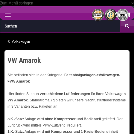
Zum Menü springen
Volkswagen
VW Amarok
Sie befinden sich in der Kategorie:
Faltenbalganlagen->Volkswagen-
>VW Amarok
Hier finden Sie nun
verschiedene Luftfederungen
für Ihren
Volkswagen
VW Amarok
. Standardmäßig bieten wir unsere Nachrüstluftfedersysteme
in 3 Varianten bzw. Paketen an:
o.K.-Satz:
Anlage wird
ohne Kompressor und Bedienteil
geliefert. Der
Luftdruck wird mittels PKW-Luftventil reguliert.
1.K.-Satz:
Anlage wird
mit Kompressor und 1-Kreis-Bedieneinheit