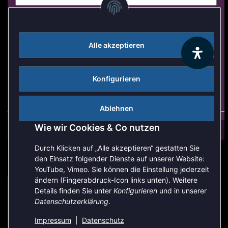
Login Formular
Alle akzeptieren
Anmelden
Passwort vergessen
Konfigurieren
Neu hier?
Jetzt registrieren!
Ablehnen
Wie wir Cookies & Co nutzen
Durch Klicken auf „Alle akzeptieren“ gestatten Sie
den Einsatz folgender Dienste auf unserer Website:
YouTube, Vimeo. Sie können die Einstellung jederzeit
ändern (Fingerabdruck-Icon links unten). Weitere
Aufgrund der Urlaubszeit kann es aktuell zu verlängerten
Details finden Sie unter
Konfigurieren
und in unserer
Bearbeitungszeiten kommen. Bitte beachten Sie außerdem,
Vertrag widerrufen
Datenschutzerklärung
.
dass unser telefonischer Kundenservice derzeit nur
eingeschränkt zur Verfügung steht. Vielen Dank für Ihre
Impressum
|
Datenschutz