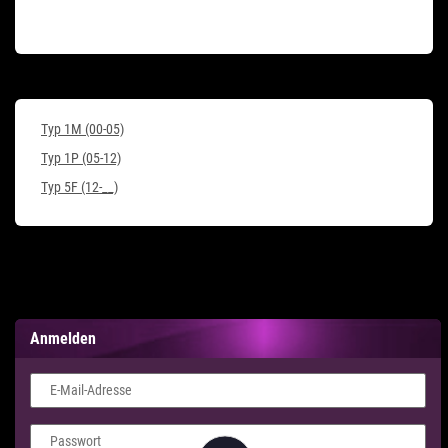
Typ 1M (00-05)
Typ 1P (05-12)
Typ 5F (12-__)
Anmelden
E-Mail-Adresse
Passwort