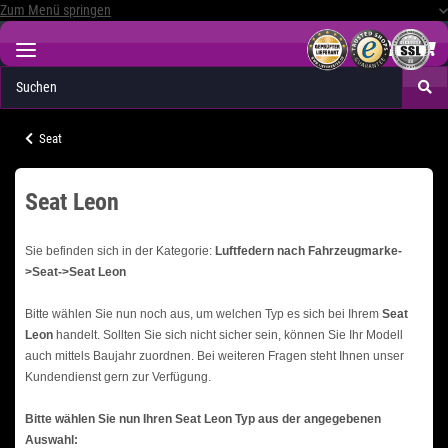
Zum Menü springen
Seat
Seat Leon
Sie befinden sich in der Kategorie:
Luftfedern nach Fahrzeugmarke-
>Seat->Seat Leon
Bitte wählen Sie nun noch aus, um welchen Typ es sich bei Ihrem
Seat
Leon
handelt. Sollten Sie sich nicht sicher sein, können Sie Ihr Modell
auch mittels Baujahr zuordnen. Bei weiteren Fragen steht Ihnen unser
Kundendienst gern zur Verfügung.
Bitte wählen Sie nun Ihren Seat Leon Typ aus der angegebenen
Auswahl: