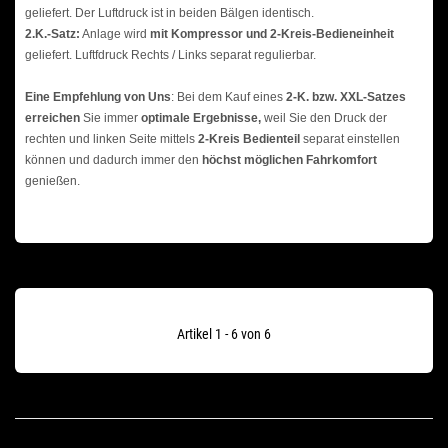
geliefert. Der Luftdruck ist in beiden Bälgen identisch.
2.K.-Satz:
Anlage wird
mit Kompressor und 2-Kreis-Bedieneinheit
geliefert. Luftfdruck Rechts / Links separat regulierbar.
Eine Empfehlung von Uns
: Bei dem Kauf eines
2-K. bzw. XXL-Satzes
erreichen
Sie immer
optimale Ergebnisse,
weil Sie den Druck der
rechten und linken Seite mittels
2-Kreis Bedienteil
separat einstellen
können und dadurch immer den
höchst möglichen Fahrkomfort
genießen.
Artikel 1 - 6 von 6