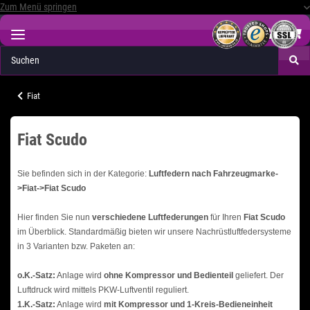
Zum Menü springen
Fiat
Fiat Scudo
Sie befinden sich in der Kategorie:
Luftfedern nach Fahrzeugmarke-
>Fiat->Fiat Scudo
Hier finden Sie nun
verschiedene Luftfederungen
für Ihren
Fiat Scudo
im Überblick. Standardmäßig bieten wir unsere Nachrüstluftfedersysteme
in 3 Varianten bzw. Paketen an:
o.K.-Satz:
Anlage wird
ohne Kompressor und Bedienteil
geliefert. Der
Luftdruck wird mittels PKW-Luftventil reguliert.
1.K.-Satz:
Anlage wird
mit Kompressor und 1-Kreis-Bedieneinheit