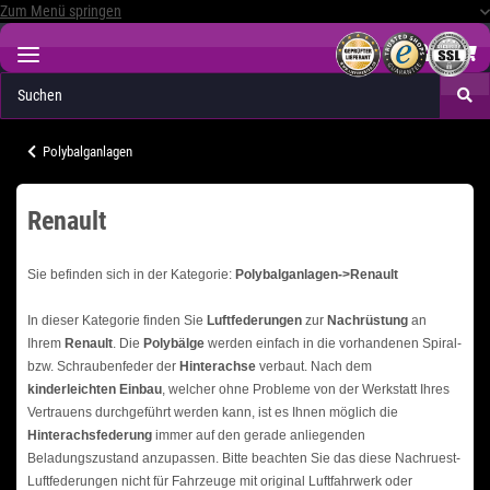
Zum Menü springen
Polybalganlagen
Renault
Sie befinden sich in der Kategorie:
Polybalganlagen->Renault
In dieser Kategorie finden Sie
Luftfederungen
zur
Nachrüstung
an
Ihrem
Renault
. Die
Polybälge
werden einfach in die vorhandenen Spiral-
bzw. Schraubenfeder der
Hinterachse
verbaut. Nach dem
kinderleichten Einbau
, welcher ohne Probleme von der Werkstatt Ihres
Vertrauens durchgeführt werden kann, ist es Ihnen möglich die
Hinterachsfederung
immer auf den gerade anliegenden
Beladungszustand anzupassen. Bitte beachten Sie das diese Nachruest-
Luftfederungen nicht für Fahrzeuge mit original Luftfahrwerk oder