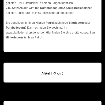
geliefert. Der Luftdruck ist in beiden Bälgen identisch.
2.K.-Satz:
Anlage wird
mit Kompressor und 2-Kreis-Bedieneinheit
geliefert. Luftfdruck Rechts / Links separat regulierbar.
Sie benötigen für Ihren
Nissan Patrol
auch neue
Blattfedern
oder
Parabelfedern
? Dann schauen Sie doch mal im
www.blattfeder-shop.de
vorbei. Hier finden Sie eine große Auswahl an
H
interfedern
für Ihren
Patrol
.
Artikel 1 - 3 von 3