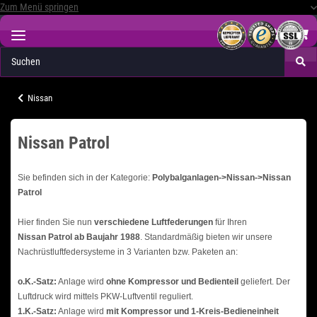
Zum Menü springen
Nissan
Nissan Patrol
Sie befinden sich in der Kategorie:
Polybalganlagen->Nissan->Nissan
Patrol
Hier finden Sie nun
verschiedene Luftfederungen
für Ihren
Nissan Patrol ab Baujahr 1988
. Standardmäßig bieten wir unsere
Nachrüstluftfedersysteme in 3 Varianten bzw. Paketen an:
o.K.-Satz:
Anlage wird
ohne Kompressor und Bedienteil
geliefert. Der
Luftdruck wird mittels PKW-Luftventil reguliert.
1.K.-Satz:
Anlage wird
mit Kompressor und 1-Kreis-Bedieneinheit