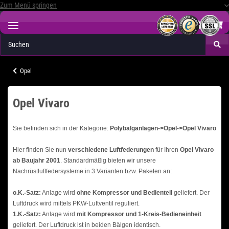
Zum Menü springen
Opel
Opel Vivaro
Sie befinden sich in der Kategorie:
Polybalganlagen->Opel->Opel Vivaro
Hier finden Sie nun
verschiedene Luftfederungen
für Ihren
Opel Vivaro
ab Baujahr 2001
. Standardmäßig bieten wir unsere
Nachrüstluftfedersysteme in 3 Varianten bzw. Paketen an:
o.K.-Satz:
Anlage wird
ohne Kompressor und Bedienteil
geliefert. Der
Luftdruck wird mittels PKW-Luftventil reguliert.
1.K.-Satz:
Anlage wird
mit Kompressor und 1-Kreis-Bedieneinheit
geliefert. Der Luftdruck ist in beiden Bälgen identisch.