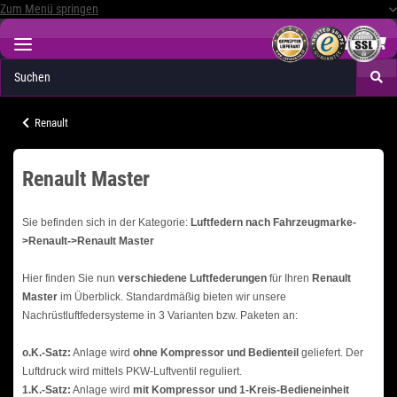
Zum Menü springen
Renault
Renault Master
Sie befinden sich in der Kategorie:
Luftfedern nach Fahrzeugmarke-
>Renault->Renault Master
Hier finden Sie nun
verschiedene Luftfederungen
für Ihren
Renault
Master
im Überblick. Standardmäßig bieten wir unsere
Nachrüstluftfedersysteme in 3 Varianten bzw. Paketen an:
o.K.-Satz:
Anlage wird
ohne Kompressor und Bedienteil
geliefert. Der
Luftdruck wird mittels PKW-Luftventil reguliert.
1.K.-Satz:
Anlage wird
mit Kompressor und 1-Kreis-Bedieneinheit