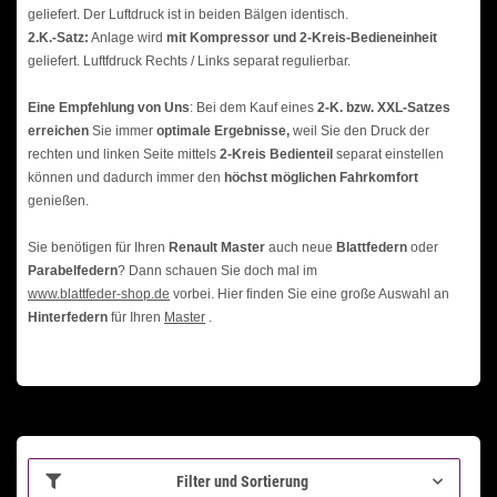
geliefert. Der Luftdruck ist in beiden Bälgen identisch.
2.K.-Satz:
Anlage wird
mit Kompressor und 2-Kreis-Bedieneinheit
geliefert. Luftfdruck Rechts / Links separat regulierbar.
Eine Empfehlung von Uns
: Bei dem Kauf eines
2-K. bzw. XXL-Satzes
erreichen
Sie immer
optimale Ergebnisse,
weil Sie den Druck der
rechten und linken Seite mittels
2-Kreis Bedienteil
separat einstellen
können und dadurch immer den
höchst möglichen Fahrkomfort
genießen.
Sie benötigen für Ihren
Renault Master
auch neue
Blattfedern
oder
Parabelfedern
? Dann schauen Sie doch mal im
www.blattfeder-shop.de
vorbei. Hier finden Sie eine große Auswahl an
H
interfedern
für Ihren
Master
.
Filter und Sortierung