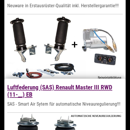
Neuware in Erstausrüster-Qualität inkl. Herstellergarantie!!!
Preis auf Anfrage
Auslaufartikel
Lieferzeit auf Anfrage
Zum Artikel
Luftfederung (SAS) Renault Master III RWD
(11-__) EB
SAS - Smart Air Sytem für automatische Niveauregulierung!!!
Preis auf Anfrage
Auslaufartikel
Lieferzeit auf Anfrage