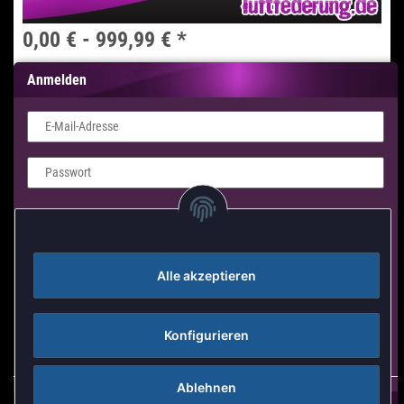
0,00 € -
999,99 €
*
Anmelden
Kurzfristig Verfügbar
Lieferzeit 3-4 Tage
E-Mail-Adresse
Zum Artikel
Passwort
Login Formular
Anmelden
Alle akzeptieren
Passwort vergessen
Konfigurieren
Neu hier?
Jetzt registrieren!
Ablehnen