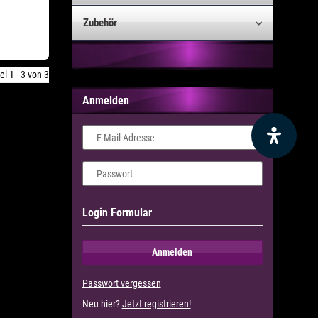
Zubehör
el 1 - 3 von 3
Anmelden
E-Mail-Adresse
Passwort
Login Formular
Anmelden
Passwort vergessen
Neu hier?
Jetzt registrieren!