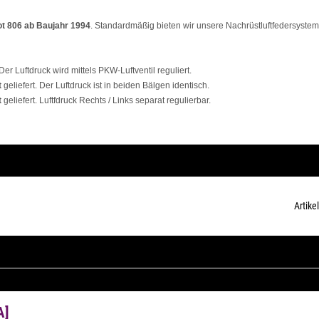
t 806 ab Baujahr 1994
. Standardmäßig bieten wir unsere Nachrüstluftfedersystem
 Der Luftdruck wird mittels PKW-Luftventil reguliert.
t
geliefert. Der Luftdruck ist in beiden Bälgen identisch.
t
geliefert. Luftfdruck Rechts / Links separat regulierbar.
Artikel
A]