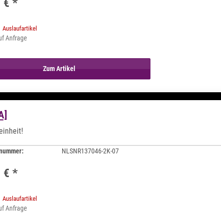
9 €
*
Auslaufartikel
auf Anfrage
Zum Artikel
A]
einheit!
lnummer:
NLSNR137046-2K-07
9 €
*
Auslaufartikel
auf Anfrage