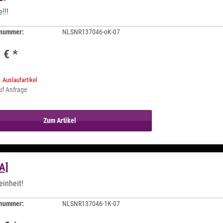
!!!
lnummer:
NLSNR137046-oK-07
9 €
*
Auslaufartikel
auf Anfrage
Zum Artikel
A]
einheit!
lnummer:
NLSNR137046-1K-07