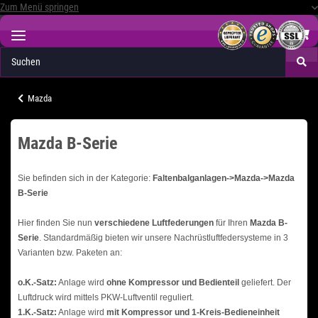
Zum Menü springen
Mazda
Mazda B-Serie
Sie befinden sich in der Kategorie:
Faltenbalganlagen->Mazda->Mazda
B-Serie
Hier finden Sie nun
verschiedene Luftfederungen
für Ihren
Mazda B-
Serie
. Standardmäßig bieten wir unsere Nachrüstluftfedersysteme in 3
Varianten bzw. Paketen an:
o.K.-Satz:
Anlage wird
ohne Kompressor und Bedienteil
geliefert. Der
Luftdruck wird mittels PKW-Luftventil reguliert.
1.K.-Satz:
Anlage wird
mit Kompressor und 1-Kreis-Bedieneinheit