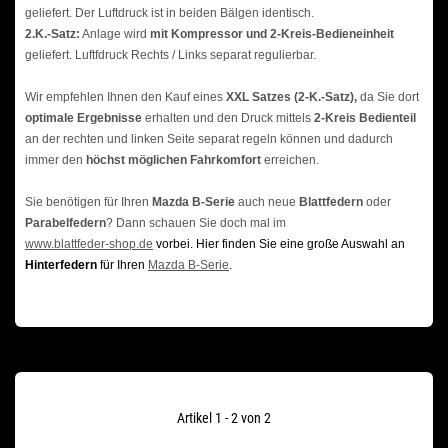
geliefert. Der Luftdruck ist in beiden Bälgen identisch.
2.K.-Satz:
Anlage wird
mit Kompressor und 2-Kreis-Bedieneinheit
geliefert. Luftfdruck Rechts / Links separat regulierbar.
Wir empfehlen Ihnen den Kauf eines
XXL Satzes (2-K.-Satz),
da Sie dort
optimale Ergebnisse
erhalten und den Druck mittels
2-Kreis Bedienteil
an der rechten und linken Seite separat regeln können und dadurch
immer den
höchst möglichen Fahrkomfort
erreichen.
Sie benötigen für Ihren
Mazda B-Serie
auch neue
Blattfedern
oder
Parabelfedern
? Dann schauen Sie doch mal im
www.blattfeder-shop.de
vorbei. Hier finden Sie eine große Auswahl an
Hinterfedern
für Ihren
Mazda B-Serie
.
Artikel 1 - 2 von 2