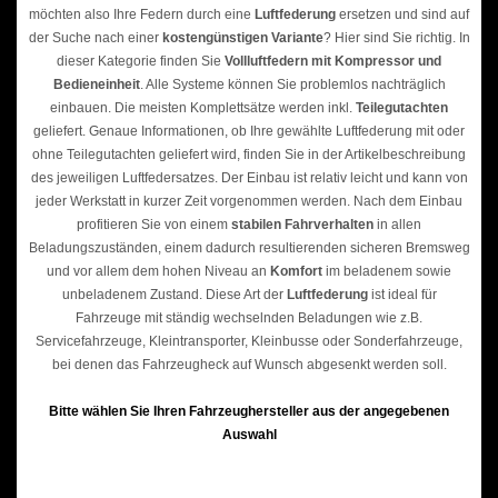
möchten also Ihre Federn durch eine
Luftfederung
ersetzen und sind auf
der Suche nach einer
kostengünstigen Variante
? Hier sind Sie richtig. In
dieser Kategorie finden Sie
Vollluftfedern mit Kompressor und
Bedieneinheit
. Alle Systeme können Sie problemlos nachträglich
einbauen. Die meisten Komplettsätze werden inkl.
Teilegutachten
geliefert. Genaue Informationen, ob Ihre gewählte Luftfederung mit oder
ohne Teilegutachten geliefert wird, finden Sie in der Artikelbeschreibung
des jeweiligen Luftfedersatzes. Der Einbau ist relativ leicht und kann von
jeder Werkstatt in kurzer Zeit vorgenommen werden. Nach dem Einbau
profitieren Sie von einem
stabilen Fahrverhalten
in allen
Beladungszuständen, einem dadurch resultierenden sicheren Bremsweg
und vor allem dem hohen Niveau an
Komfort
im beladenem sowie
unbeladenem Zustand. Diese Art der
Luftfederung
ist ideal für
Fahrzeuge mit ständig wechselnden Beladungen wie z.B.
Servicefahrzeuge, Kleintransporter, Kleinbusse oder Sonderfahrzeuge,
bei denen das Fahrzeugheck auf Wunsch abgesenkt werden soll.
Bitte wählen Sie Ihren Fahrzeughersteller aus der angegebenen
Auswahl