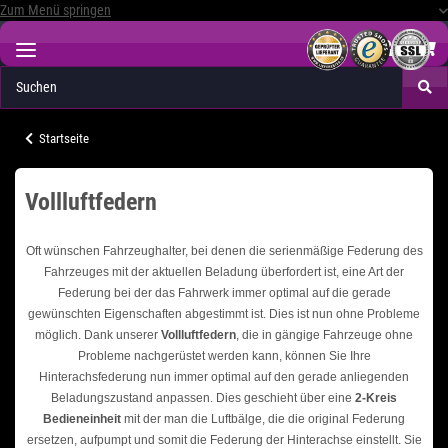
Zum Menü springen
Startseite
Vollluftfedern
Oft wünschen Fahrzeughalter, bei denen die serienmäßige Federung des
Fahrzeuges mit der aktuellen Beladung überfordert ist, eine Art der
Federung bei der das Fahrwerk immer optimal auf die gerade
gewünschten Eigenschaften abgestimmt ist. Dies ist nun ohne Probleme
möglich. Dank unserer
Vollluftfedern
, die in gängige Fahrzeuge ohne
Probleme nachgerüstet werden kann, können Sie Ihre
Hinterachsfederung nun immer optimal auf den gerade anliegenden
Beladungszustand anpassen. Dies geschieht über eine
2-Kreis
Bedieneinheit
mit der man die Luftbälge, die die original Federung
ersetzen, aufpumpt und somit die Federung der Hinterachse einstellt. Sie